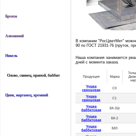
Бронза
Алюминий
В компании "РосЦветМет" можн
90 по ГОСТ 21931-76 (пруток, пр
Никель
Наша компания занимается реал
дней с момента заказа.
Тол
Олово, свинец, припой, баббит
Продукция
Марка
Диа
на
Чушка
С0
свинцовая
Цинк, марганец, кремний
Чушка
С1
свинцовая
Чушка
БК-2Ш
баббитовая
Чушка
БК-2
баббитовая
Чушка
Б83
баббитовая