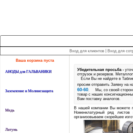
+7 (495) 975-60-60
roscm@roscm.ru
Главная
О компании
Прайс-лист
Спецпредложения
|
Вход для клиентов
Вход для сот
Ваша корзина пуста
Убедительная просьба -
уточ
АНОДЫ для ГАЛЬВАНИКИ
отгрузок и резервов.
Металлоп
Если Вы не найдете в Таблице
просим отправить Заявку на 
60-60
. Мы, со своей стороны
Заземление и Молниезащита
товар с наших консигнационны
Вам поставку аналогов.
В нашей компании Вы можете п
Медь
Номенклатурный ряд листов 
организовываем скорейшее изгот
Латунь