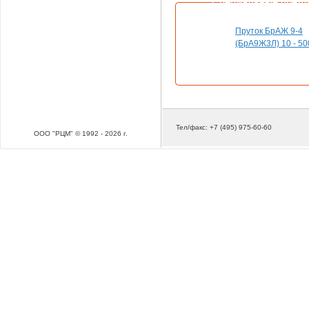
Специальные пред
Пруток БрАЖ 9-4
(БрА9Ж3Л) 10 - 50
Тел/факс: +7 (495) 975-60-60
ООО "РЦМ" © 1992 - 2026 г.