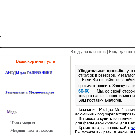
+7 (495) 975-60-60
roscm@roscm.ru
Главная
О компании
Прайс-лист
Спецпредложения
|
Вход для клиентов
Вход для сот
Ваша корзина пуста
Убедительная просьба -
уточ
АНОДЫ для ГАЛЬВАНИКИ
отгрузок и резервов.
Металлоп
Если Вы не найдете в Таблице
просим отправить Заявку на 
60-60
. Мы, со своей стороны
Заземление и Молниезащита
товар с наших консигнационны
Вам поставку аналогов.
Компания "РосЦветМет" занимае
Медь
алюминия - под зарегистриров
Вы можете купить из наличия 
Шина медная
для фальцевой кровли, для мет
Кроме того, на нашем сайте
w
Медный лист и полосы
Вы можете выбрать из наличия