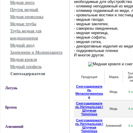
необходимые для обустройства 
Медная лента
- кляммер неподвижный из меди
Пруток медный
- кляммер подвижный из меди, 
- кровельные мостики и лестниц
Медная проволока
- медные гвозди,
Медные трубы
- медные заклепки,
- саморезы омедненные,
Труба медная для
- медная черепица,
- медные софиты,
кондиционеров
- медная сетка,
Медный анод
- декоративные изделия из меди
- подкровельные пленки.
Заземление и Молниезащита
И многое другое.
Медная кровля
Медный профиль
То
Снегозадержатели
Продукция
Марка
Ди
н
Снегозадержате
Латунь
ль
Медь
4 
Металлочерепиц
а
Снегозадержате
ль Натуральная /
Бронза
Медь
4 
Штучная
Черепица
Снегозадержате
ль Натуральная /
Алюминий
4 
Алюминий
Штучная
Черепица