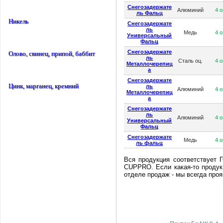
Снегозадержате
Алюминий
4 
ль Фальц
Никель
Снегозадержате
ль
Медь
4 
Универсальный
Фальц
Снегозадержате
Олово, свинец, припой, баббит
ль
Сталь оц.
4 
Металлочерепиц
а
Снегозадержате
Цинк, марганец, кремний
ль
Алюминий
4 
Металлочерепиц
а
Снегозадержате
ль
Алюминий
4 
Универсальный
Фальц
Снегозадержате
Медь
4 
ль фальц
Вся продукция соответствует 
CUPPRO. Если какая-то продукц
отделе продаж - мы всегда проя
Специальные пред