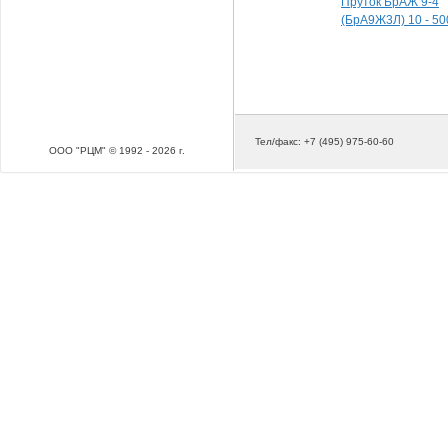
Пруток БрАЖ 9-4
(БрА9Ж3Л) 10 - 50
Тел/факс: +7 (495) 975-60-60
ООО "РЦМ" © 1992 - 2026 г.