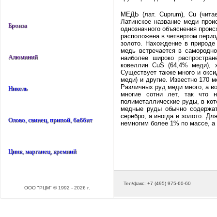
МЕДЬ (лат. Cuprum), Cu (чита
Латинское название меди проис
Бронза
однозначного объяснения проис
расположена в четвертом период
золото. Нахождение в природе
медь встречается в самородно
Алюминий
наиболее широко распростра
ковеллин CuS (64,4% меди), х
Существует также много и окси
меди) и другие. Известно 170
Различных руд меди много, а в
Никель
многие сотни лет, так что 
полиметаллические руды, в кот
медные руды обычно содержат 
серебро, а иногда и золото. Д
Олово, свинец, припой, баббит
немногим более 1% по массе, а 
Цинк, марганец, кремний
Тел/факс: +7 (495) 975-60-60
ООО "РЦМ" © 1992 - 2026 г.