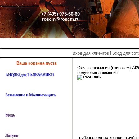
+7 (495) 975-60-60
roscm@roscm.ru
Главная
О компании
Прайс-лист
Спецпредложения
|
Вход для клиентов
Вход для сот
Ваша корзина пуста
Окись алюминия (глинозем) Al2
получения алюминия.
АНОДЫ для ГАЛЬВАНИКИ
Заземление и Молниезащита
Медь
Латунь
трубопроводных кранов, в зубных