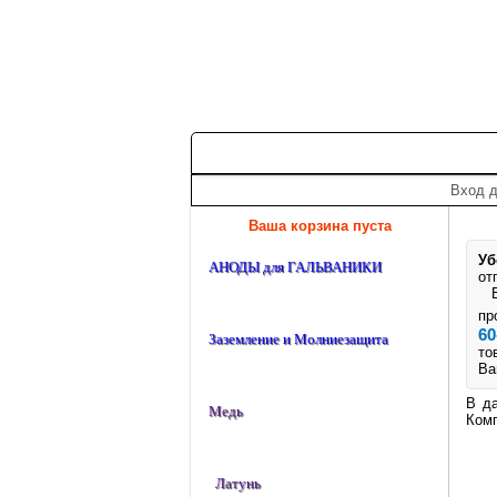
+7 (495) 975-60-60
roscm@roscm.ru
Главная
О компании
Прайс-лис
Вход д
Ваша корзина пуста
Уб
АНОДЫ для ГАЛЬВАНИКИ
от
Ес
пр
60
Заземление и Молниезащита
то
Ва
В да
Медь
Комп
Латунь