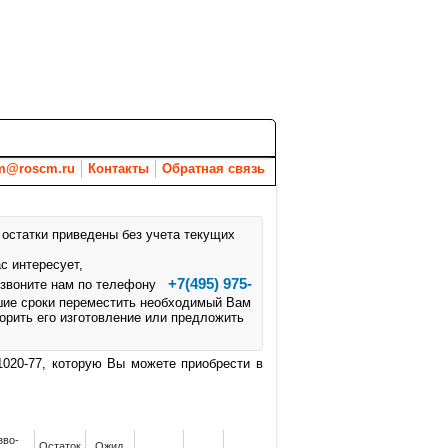
Вакансии
Новости
Документы
m@roscm.ru
Контакты
Обратная связь
 остатки приведены без учета текущих
с интересует,
+7(495) 975-
озвоните нам по телефону
шие сроки переместить необходимый Вам
корить его изготовление или предложить
020-77, которую Вы можете приобрести в
зво­
Остаток
Ожид.