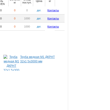
ель
Цена
кг
кг
поступ.
/EN
20
0
0
дог.
Контакты
20
0
1000
дог.
Контакты
20
0
1000
дог.
Контакты
Труба медная М1 ДКРНТ
Шина медная ШМТ
32х1,5х3000 мм
8,0х100х2000 мм