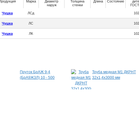
Продукция
Марка
Диаметр
Толщина
Длина
Состояние
дит
наруж
стенки
ГОСТ
Чушка
ЛСд
10
Чушка
ЛС
10
Чушка
ЛК
10
Специальные предложения
Пруток БрАЖ 9-4
Труба медная М1 ДКРНТ
(БрА9Ж3Л) 10 - 500
32х1,4х3000 мм