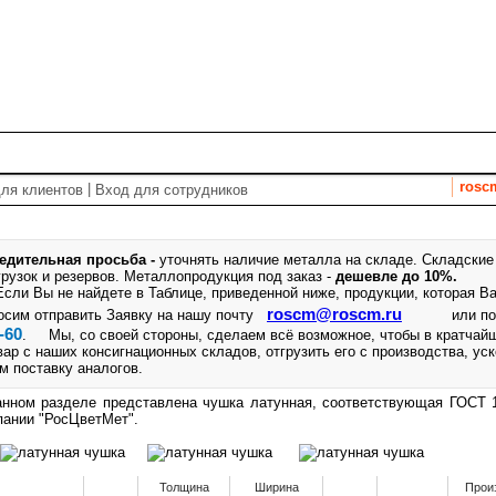
т
Спецпредложения
Услуги
Закупки
Справочник
rosc
|
ля клиентов
Вход для сотрудников
едительная просьба -
уточнять наличие металла на складе. Складские
грузок и резервов.
Металлопродукция под заказ -
дешевле до 10%.
ли Вы не найдете в Таблице, приведенной ниже, продукции, которая Ва
roscm@roscm.ru
осим отправить Заявку на нашу почту
или п
-60
. Мы, со своей стороны, сделаем всё возможное, чтобы в кратчай
вар с наших консигнационных складов, отгрузить его с производства, ус
м поставку аналогов.
нном разделе представлена чушка латунная, соответствующая ГОСТ 1
ании "РосЦветМет".
Толщина
Ширина
Прои