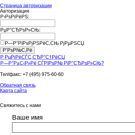
Страница авторизации
Авторизация
Р›РѕРіРёРЅ:
РџР°СЂРѕР»СЊ:
Р—Р°РїРѕРјРЅРёС‚СЊ РјРµРЅСЏ
Р РµРіРёСЃС‚СЂР°С†РёСЏ
Р—Р°Р±С‹Р»Рё СЃРІРѕР№ РїР°СЂРѕР»СЊ?
Тел/факс: +7 (495) 975-60-60
Обратная связь
Карта сайта
Свяжитесь с нами
Ваше имя