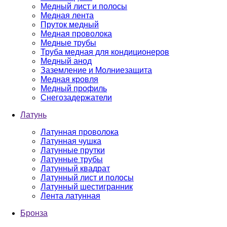
Медный лист и полосы
Медная лента
Пруток медный
Медная проволока
Медные трубы
Труба медная для кондиционеров
Медный анод
Заземление и Молниезащита
Медная кровля
Медный профиль
Снегозадержатели
Латунь
Латунная проволока
Латунная чушка
Латунные прутки
Латунные трубы
Латунный квадрат
Латунный лист и полосы
Латунный шестигранник
Лента латунная
Бронза