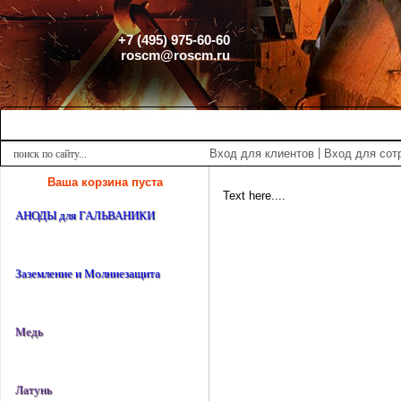
+7 (495) 975-60-60
roscm@roscm.ru
Главная
О компании
Прайс-лист
Спецпредложения
|
Вход для клиентов
Вход для сот
Ваша корзина пуста
Text here....
АНОДЫ для ГАЛЬВАНИКИ
Заземление и Молниезащита
Медь
Латунь