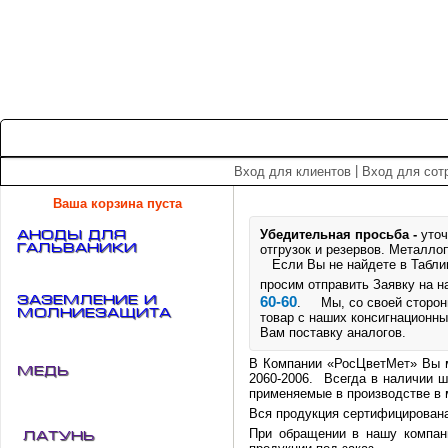
+7 (495) 975-60-60
roscm@roscm.ru
Главная
О компании
Прайс-лист
Спецпредложения
|
Вход для клиентов
Вход для сот
Ваша корзина пуста
Убедительная просьба -
уточ
АНОДЫ для
ГАЛЬВАНИКИ
отгрузок и резервов.
Металлоп
Если Вы не найдете в Таблице
просим отправить Заявку на 
Заземление и
60-60
. Мы, со своей стороны
Молниезащита
товар с наших консигнационны
Вам поставку аналогов.
В Компании «РосЦветМет» Вы м
Медь
2060-2006. Всегда в наличии ш
применяемые в производстве в
Вся продукция сертифицирована
При обращении в нашу компан
Латунь