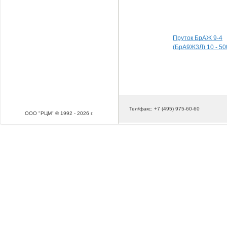
Специальные пред
Пруток БрАЖ 9-4
(БрА9Ж3Л) 10 - 50
Тел/факс: +7 (495) 975-60-60
ООО "РЦМ" © 1992 - 2026 г.