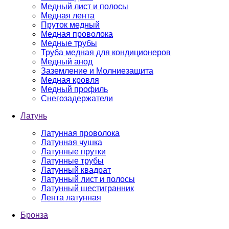
Медный лист и полосы
Медная лента
Пруток медный
Медная проволока
Медные трубы
Труба медная для кондиционеров
Медный анод
Заземление и Молниезащита
Медная кровля
Медный профиль
Снегозадержатели
Латунь
Латунная проволока
Латунная чушка
Латунные прутки
Латунные трубы
Латунный квадрат
Латунный лист и полосы
Латунный шестигранник
Лента латунная
Бронза