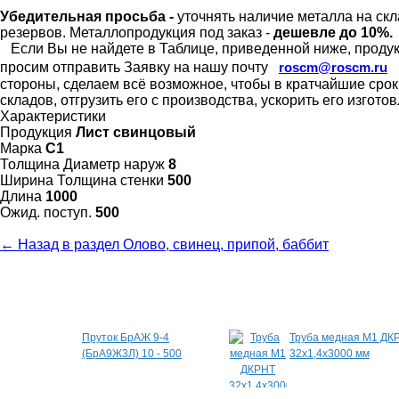
Убедительная просьба -
уточнять наличие металла на скл
резервов.
Металлопродукция под заказ -
дешевле до 10%.
Если Вы не найдете в Таблице, приведенной ниже, продукц
просим отправить Заявку на нашу почту
roscm@roscm.ru
стороны, сделаем всё возможное, чтобы в кратчайшие сро
складов, отгрузить его с производства, ускорить его изгот
Характеристики
Продукция
Лист свинцовый
Марка
С1
Толщина Диаметр наруж
8
Ширина Толщина стенки
500
Длина
1000
Ожид. поступ.
500
← Назад в раздел Олово, свинец, припой, баббит
Специальные предложения
Пруток БрАЖ 9-4
Труба медная М1 ДК
(БрА9Ж3Л) 10 - 500
32х1,4х3000 мм