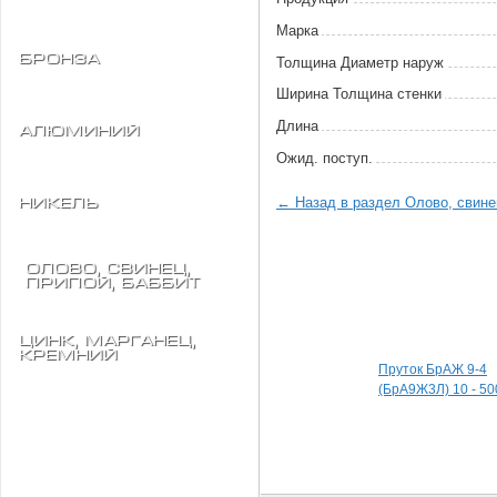
Марка
Бронза
Толщина Диаметр наруж
Ширина Толщина стенки
Длина
Алюминий
Ожид. поступ.
← Назад в раздел Олово, свинец
Никель
Олово, свинец,
припой, баббит
Специальные пред
Цинк, марганец,
кремний
Пруток БрАЖ 9-4
(БрА9Ж3Л) 10 - 50