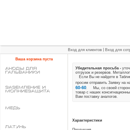
+7 (495) 975-60-60
roscm@roscm.ru
Главная
О компании
Прайс-лист
Спецпредложения
|
Вход для клиентов
Вход для сот
Ваша корзина пуста
Убедительная просьба -
уточ
АНОДЫ для
ГАЛЬВАНИКИ
отгрузок и резервов.
Металлоп
Если Вы не найдете в Таблице
просим отправить Заявку на 
Заземление и
60-60
. Мы, со своей стороны
Молниезащита
товар с наших консигнационны
Вам поставку аналогов.
Медь
Характеристики
Латунь
Продукция