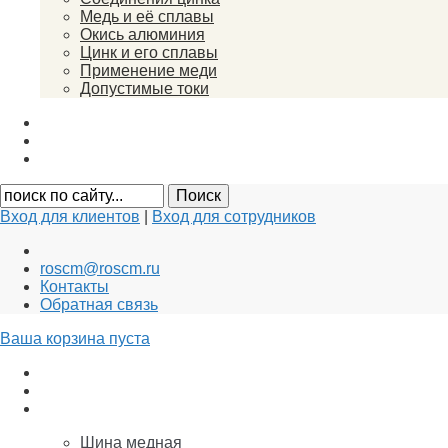
Медь и её сплавы
Окись алюминия
Цинк и его сплавы
Применение меди
Допустимые токи
Вакансии
Новости
Документы
Вход для клиентов
|
Вход для сотрудников
roscm@roscm.ru
Контакты
Обратная связь
Ваша корзина пуста
АНОДЫ для ГАЛЬВАНИКИ
Заземление и Молниезащита
Медь
Шина медная