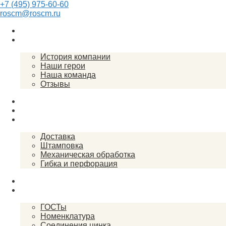
+7 (495) 975-60-60
roscm@roscm.ru
Главная
О компании
История компании
Наши герои
Наша команда
Отзывы
Прайс-лист
Спецпредложения
Услуги
Доставка
Штамповка
Механическая обработка
Гибка и перфорация
Закупки
Справочник
ГОСТы
Номенклатура
Соединения цинка