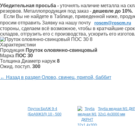
Убедительная просьба -
уточнять наличие металла на скл
резервов.
Металлопродукция под заказ -
дешевле до 10%.
Если Вы не найдете в Таблице, приведенной ниже, продукц
просим отправить Заявку на нашу почту
roscm@roscm.ru
стороны, сделаем всё возможное, чтобы в кратчайшие сро
складов, отгрузить его с производства, ускорить его изгот
Характеристики
Продукция
Пруток оловянно-свинцовый
Марка
ПОС 30
Толщина Диаметр наруж
8
Ожид. поступ.
300
← Назад в раздел Олово, свинец, припой, баббит
Специальные предложения
Пруток БрАЖ 9-4
Труба медная М1 ДК
(БрА9Ж3Л) 10 - 500
32х1,4х3000 мм