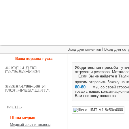
+7 (495) 975-60-60
roscm@roscm.ru
Главная
О компании
Прайс-лист
Спецпредложения
|
Вход для клиентов
Вход для сот
Ваша корзина пуста
Убедительная просьба -
уточ
АНОДЫ для
ГАЛЬВАНИКИ
отгрузок и резервов.
Металлоп
Если Вы не найдете в Таблице
просим отправить Заявку на 
Заземление и
60-60
. Мы, со своей стороны
Молниезащита
товар с наших консигнационны
Вам поставку аналогов.
Медь
Шина медная
Медный лист и полосы