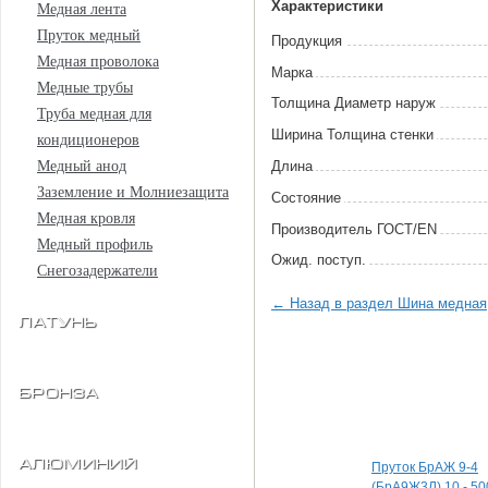
Характеристики
Медная лента
Пруток медный
Продукция
Медная проволока
Марка
Медные трубы
Толщина Диаметр наруж
Труба медная для
Ширина Толщина стенки
кондиционеров
Длина
Медный анод
Заземление и Молниезащита
Состояние
Медная кровля
Произво­дитель ГОСТ/EN
Медный профиль
Ожид. поступ.
Снегозадержатели
← Назад в раздел Шина медная
Латунь
Бронза
Специальные пред
Алюминий
Пруток БрАЖ 9-4
(БрА9Ж3Л) 10 - 50