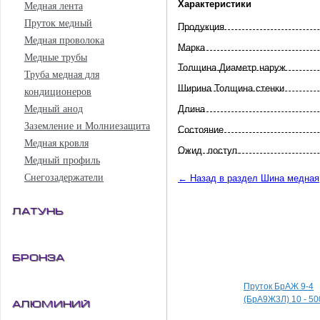
Характеристики
Медная лента
Пруток медный
Продукция
Медная проволока
Марка
Медные трубы
Толщина Диаметр наруж
Труба медная для
Ширина Толщина стенки
кондиционеров
Длина
Медный анод
Заземление и Молниезащита
Состояние
Медная кровля
Ожид. поступ.
Медный профиль
Снегозадержатели
← Назад в раздел Шина медная
Латунь
Специальные пред
Бронза
Пруток БрАЖ 9-4
(БрА9Ж3Л) 10 - 50
Алюминий