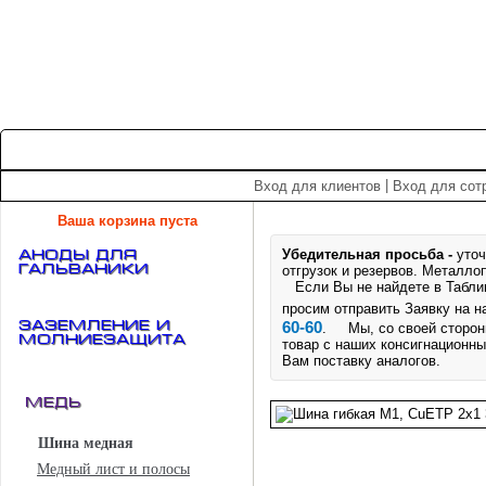
+7 (495) 975-60-60
roscm@roscm.ru
Главная
О компании
Прайс-лист
Спецпредложения
|
Вход для клиентов
Вход для сот
Ваша корзина пуста
Убедительная просьба -
уточ
АНОДЫ для
ГАЛЬВАНИКИ
отгрузок и резервов.
Металлоп
Если Вы не найдете в Таблице
просим отправить Заявку на 
Заземление и
60-60
. Мы, со своей стороны
Молниезащита
товар с наших консигнационны
Вам поставку аналогов.
Медь
Шина медная
Медный лист и полосы