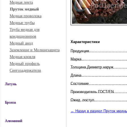
Медная лента
Пруток медный
Медная проволока
Медные трубы
Труба медная для
кондиционеров
Характеристики
Медный анод
Заземление и Молниезащита
Продукция
Медная кровля
Марка
Медный профиль
Толщина Диаметр наруж
Снегозадержатели
Длина
Состояние
Латунь
Произво­дитель ГОСТ/EN
Ожид. поступ.
Бронза
← Назад в раздел Пруток медн
Алюминий