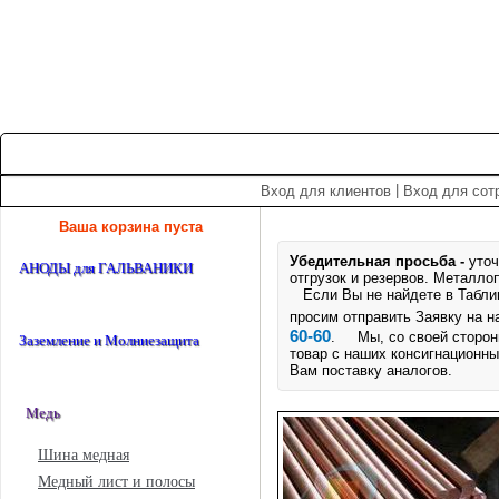
+7 (495) 975-60-60
roscm@roscm.ru
Главная
О компании
Прайс-лист
Спецпредложения
|
Вход для клиентов
Вход для сот
Ваша корзина пуста
Убедительная просьба -
уточ
АНОДЫ для ГАЛЬВАНИКИ
отгрузок и резервов.
Металлоп
Если Вы не найдете в Таблице
просим отправить Заявку на 
60-60
. Мы, со своей стороны
Заземление и Молниезащита
товар с наших консигнационны
Вам поставку аналогов.
Медь
Шина медная
Медный лист и полосы