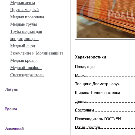
Медная лента
Пруток медный
Медная проволока
Медные трубы
Труба медная для
кондиционеров
Медный анод
Заземление и Молниезащита
Характеристики
Медная кровля
Продукция
Медный профиль
Снегозадержатели
Марка
Толщина Диаметр наруж
Латунь
Ширина Толщина стенки
Длина
Бронза
Состояние
Произво­дитель ГОСТ/EN
Ожид. поступ.
Алюминий