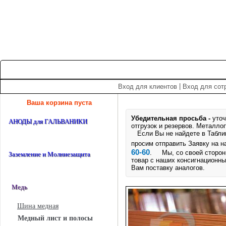
+7 (495) 975-60-60
roscm@roscm.ru
Главная
О компании
Прайс-лист
Спецпредложения
|
Вход для клиентов
Вход для сот
Ваша корзина пуста
Убедительная просьба -
уточ
АНОДЫ для ГАЛЬВАНИКИ
отгрузок и резервов.
Металлоп
Если Вы не найдете в Таблице
просим отправить Заявку на 
60-60
. Мы, со своей стороны
Заземление и Молниезащита
товар с наших консигнационны
Вам поставку аналогов.
Медь
Шина медная
Медный лист и полосы