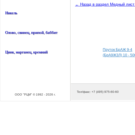
← Назад в раздел Медный лист
Никель
Олово, свинец, припой, баббит
Специальные пред
Пруток БрАЖ 9-4
Цинк, марганец, кремний
(БрА9Ж3Л) 10 - 50
Тел/факс: +7 (495) 975-60-60
ООО "РЦМ" © 1992 - 2026 г.