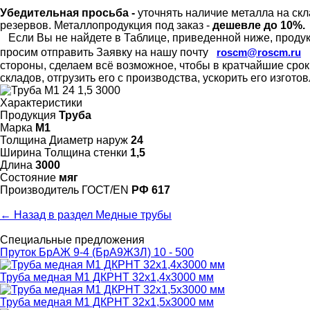
Убедительная просьба -
уточнять наличие металла на скл
резервов.
Металлопродукция под заказ -
дешевле до 10%.
Если Вы не найдете в Таблице, приведенной ниже, продукц
просим отправить Заявку на нашу почту
roscm@roscm.ru
стороны, сделаем всё возможное, чтобы в кратчайшие сро
складов, отгрузить его с производства, ускорить его изгот
Характеристики
Продукция
Труба
Марка
М1
Толщина Диаметр наруж
24
Ширина Толщина стенки
1,5
Длина
3000
Состояние
мяг
Произво­дитель ГОСТ/EN
РФ 617
← Назад в раздел Медные трубы
Специальные предложения
Пруток БрАЖ 9-4 (БрА9Ж3Л) 10 - 500
Труба медная М1 ДКРНТ 32х1,4х3000 мм
Труба медная М1 ДКРНТ 32х1,5х3000 мм