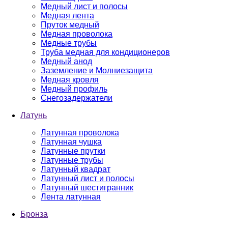
Медный лист и полосы
Медная лента
Пруток медный
Медная проволока
Медные трубы
Труба медная для кондиционеров
Медный анод
Заземление и Молниезащита
Медная кровля
Медный профиль
Снегозадержатели
Латунь
Латунная проволока
Латунная чушка
Латунные прутки
Латунные трубы
Латунный квадрат
Латунный лист и полосы
Латунный шестигранник
Лента латунная
Бронза