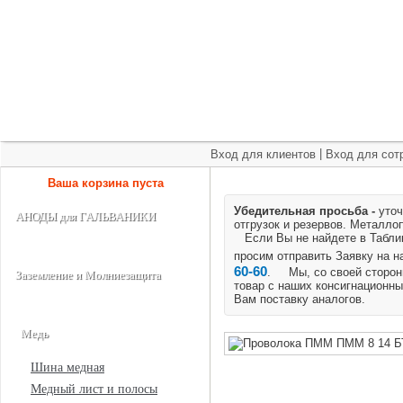
+7 (495) 975-60-60
roscm@roscm.ru
Главная
О компании
Прайс-лист
Спецпредложения
|
Вход для клиентов
Вход для сот
Ваша корзина пуста
Убедительная просьба -
уточ
АНОДЫ для ГАЛЬВАНИКИ
отгрузок и резервов.
Металлоп
Если Вы не найдете в Таблице
просим отправить Заявку на 
60-60
. Мы, со своей стороны
Заземление и Молниезащита
товар с наших консигнационны
Вам поставку аналогов.
Медь
Шина медная
Медный лист и полосы