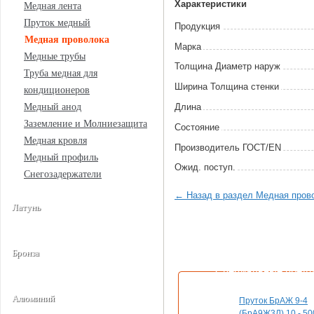
Характеристики
Медная лента
Пруток медный
Продукция
Медная проволока
Марка
Медные трубы
Толщина Диаметр наруж
Труба медная для
Ширина Толщина стенки
кондиционеров
Длина
Медный анод
Заземление и Молниезащита
Состояние
Медная кровля
Произво­дитель ГОСТ/EN
Медный профиль
Ожид. поступ.
Снегозадержатели
← Назад в раздел Медная пров
Латунь
Бронза
Специальные пред
Алюминий
Пруток БрАЖ 9-4
(БрА9Ж3Л) 10 - 50