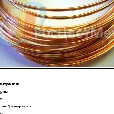
актеристики
дукция
ка
щина Диаметр наруж
на