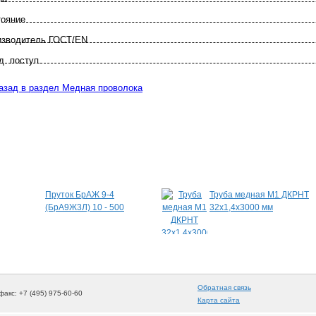
тояние
зво­дитель ГОСТ/EN
. поступ.
зад в раздел Медная проволока
Специальные предложения
Пруток БрАЖ 9-4
Труба медная М1 ДКРНТ
(БрА9Ж3Л) 10 - 500
32х1,4х3000 мм
Обратная связь
факс: +7 (495) 975-60-60
Карта сайта