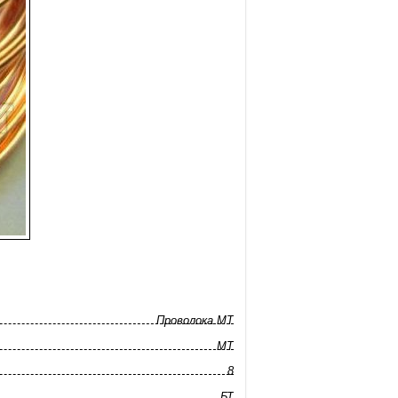
Проволока МТ
МТ
8
БТ