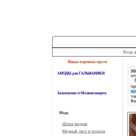
+7 (495) 975-60-60
roscm@roscm.ru
Главная
О компании
Прайс-лис
Вход д
Ваша корзина пуста
Уб
АНОДЫ для ГАЛЬВАНИКИ
от
Ес
пр
60
Заземление и Молниезащита
то
Ва
Медь
Шина медная
Медный лист и полосы