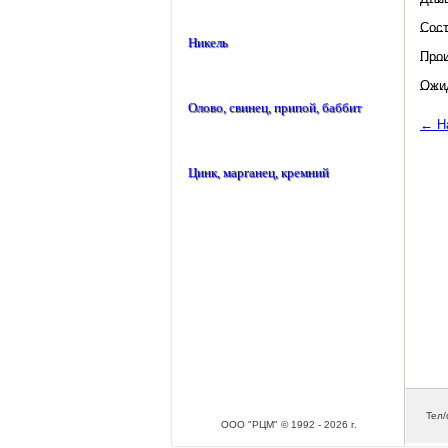
Сос
Никель
Прои
Ожид
Олово, свинец, припой, баббит
← На
Цинк, марганец, кремний
Тел/
ООО "РЦМ" © 1992 - 2026 г.