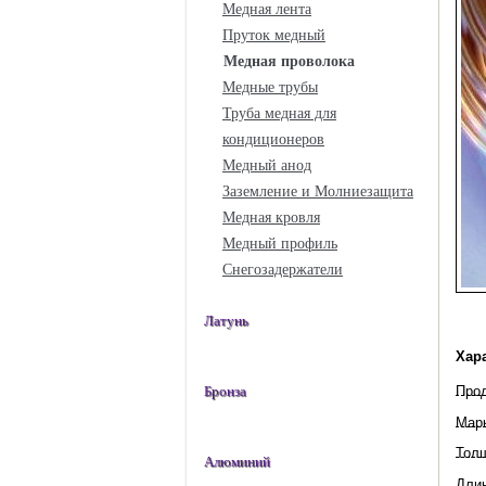
Медная лента
Пруток медный
Медная проволока
Медные трубы
Труба медная для
кондиционеров
Медный анод
Заземление и Молниезащита
Медная кровля
Медный профиль
Снегозадержатели
Латунь
Хар
Про
Бронза
Мар
Тол
Алюминий
Дли