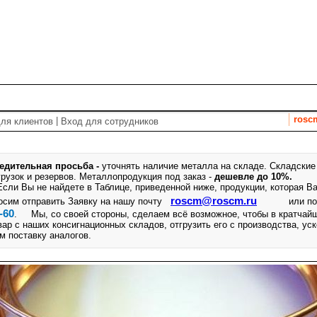
т
Спецпредложения
Услуги
Закупки
Справочник
rosc
|
ля клиентов
Вход для сотрудников
едительная просьба -
уточнять наличие металла на складе. Складские
грузок и резервов.
Металлопродукция под заказ -
дешевле до 10%.
ли Вы не найдете в Таблице, приведенной ниже, продукции, которая Ва
roscm@roscm.ru
осим отправить Заявку на нашу почту
или п
-60
. Мы, со своей стороны, сделаем всё возможное, чтобы в кратчай
вар с наших консигнационных складов, отгрузить его с производства, ус
м поставку аналогов.