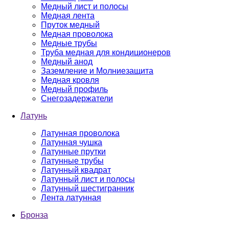
Медный лист и полосы
Медная лента
Пруток медный
Медная проволока
Медные трубы
Труба медная для кондиционеров
Медный анод
Заземление и Молниезащита
Медная кровля
Медный профиль
Снегозадержатели
Латунь
Латунная проволока
Латунная чушка
Латунные прутки
Латунные трубы
Латунный квадрат
Латунный лист и полосы
Латунный шестигранник
Лента латунная
Бронза