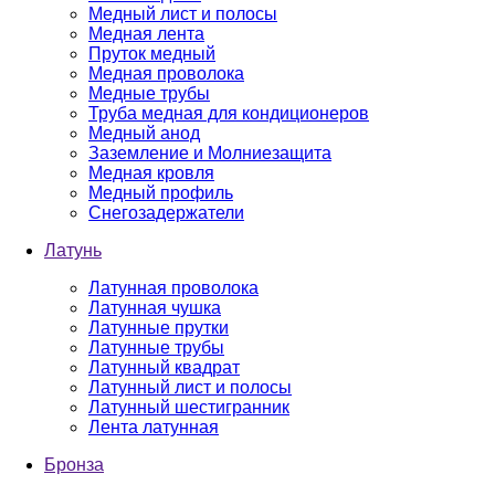
Медный лист и полосы
Медная лента
Пруток медный
Медная проволока
Медные трубы
Труба медная для кондиционеров
Медный анод
Заземление и Молниезащита
Медная кровля
Медный профиль
Снегозадержатели
Латунь
Латунная проволока
Латунная чушка
Латунные прутки
Латунные трубы
Латунный квадрат
Латунный лист и полосы
Латунный шестигранник
Лента латунная
Бронза