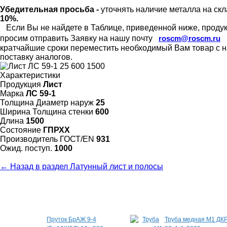
Убедительная просьба -
уточнять наличие металла на скл
10%.
Если Вы не найдете в Таблице, приведенной ниже, продукц
просим отправить Заявку на нашу почту
roscm@roscm.ru
кратчайшие сроки переместить необходимый Вам товар с на
поставку аналогов.
Характеристики
Продукция
Лист
Марка
ЛС 59-1
Толщина Диаметр наруж
25
Ширина Толщина стенки
600
Длина
1500
Состояние
ГПРХХ
Произво­дитель ГОСТ/EN
931
Ожид. поступ.
1000
← Назад в раздел Латунный лист и полосы
Специальные предложения
Пруток БрАЖ 9-4
Труба медная М1 ДК