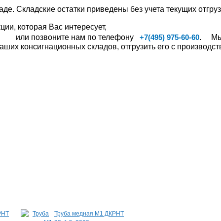
аде. Складские остатки приведены без учета текущих отгруз
ии, которая Вас интересует,
или позвоните нам по телефону
. Мы,
+7(495) 975-60-60
ших консигнационных складов, отгрузить его с производств
РНТ
Труба медная М1 ДКРНТ
Шина медная ШМ