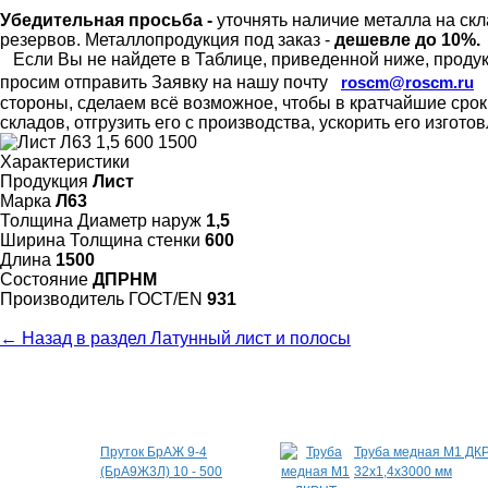
Убедительная просьба -
уточнять наличие металла на скл
резервов.
Металлопродукция под заказ -
дешевле до 10%.
Если Вы не найдете в Таблице, приведенной ниже, продукц
просим отправить Заявку на нашу почту
roscm@roscm.ru
стороны, сделаем всё возможное, чтобы в кратчайшие сро
складов, отгрузить его с производства, ускорить его изгот
Характеристики
Продукция
Лист
Марка
Л63
Толщина Диаметр наруж
1,5
Ширина Толщина стенки
600
Длина
1500
Состояние
ДПРНМ
Произво­дитель ГОСТ/EN
931
← Назад в раздел Латунный лист и полосы
Специальные предложения
Пруток БрАЖ 9-4
Труба медная М1 ДК
(БрА9Ж3Л) 10 - 500
32х1,4х3000 мм