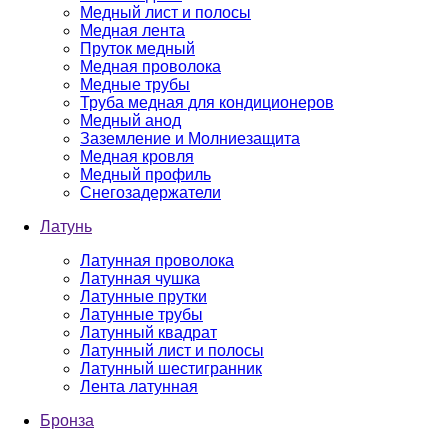
Медный лист и полосы
Медная лента
Пруток медный
Медная проволока
Медные трубы
Труба медная для кондиционеров
Медный анод
Заземление и Молниезащита
Медная кровля
Медный профиль
Снегозадержатели
Латунь
Латунная проволока
Латунная чушка
Латунные прутки
Латунные трубы
Латунный квадрат
Латунный лист и полосы
Латунный шестигранник
Лента латунная
Бронза