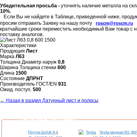
Убедительная просьба -
уточнять наличие металла на скл
10%.
Если Вы не найдете в Таблице, приведенной ниже, продукц
просим отправить Заявку на нашу почту
roscm@roscm.ru
кратчайшие сроки переместить необходимый Вам товар с на
поставку аналогов.
Характеристики
Продукция
Лист
Марка
Л63
Толщина Диаметр наруж
0,8
Ширина Толщина стенки
600
Длина
1500
Состояние
ДПРНТ
Произво­дитель ГОСТ/EN
931
Ожид. поступ.
500
← Назад в раздел Латунный лист и полосы
Специальные предложения
Пруток БрАЖ 9-4
Труба медная М1 ДК