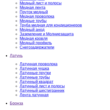
Медный лист и полосы
Медная лента
Пруток медный
Медная проволока
Медные трубы
Труба медная для кондиционеров
Медный анод
Заземление и Молниезащита
Медная кровля
Медный профиль
Снегозадержатели
Латунь
Латунная проволока
Латунная чушка
Латунные прутки
Латунные трубы
Латунный квадрат
Латунный лист и полосы
Латунный шестигранник
Лента латунная
Бронза