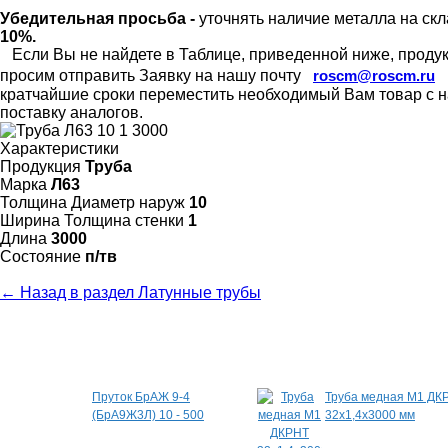
Убедительная просьба -
уточнять наличие металла на скл
10%.
Если Вы не найдете в Таблице, приведенной ниже, продукц
просим отправить Заявку на нашу почту
roscm@roscm.ru
кратчайшие сроки переместить необходимый Вам товар с на
поставку аналогов.
Характеристики
Продукция
Труба
Марка
Л63
Толщина Диаметр наруж
10
Ширина Толщина стенки
1
Длина
3000
Состояние
п/тв
← Назад в раздел Латунные трубы
Специальные предложения
Пруток БрАЖ 9-4
Труба медная М1 ДК
(БрА9Ж3Л) 10 - 500
32х1,4х3000 мм