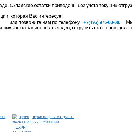
аде. Складские остатки приведены без учета текущих отгруз
ии, которая Вас интересует,
или позвоните нам по телефону
. Мы,
+7(495) 975-60-60
ших консигнационных складов, отгрузить его с производств
РНТ
Труба медная М1 ДКРНТ
Шина медная ШМ
32х1,5х3000 мм
8,0х100х2000 мм