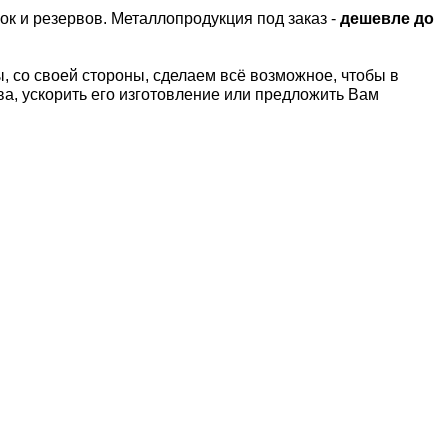
ок и резервов.
Металлопродукция под заказ -
дешевле до
 со своей стороны, сделаем всё возможное, чтобы в
а, ускорить его изготовление или предложить Вам
Т
Латунный лист Л63
Латунный лист
2,0х252х1500 мм
2,0х248х1500 