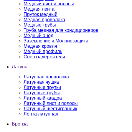
Медный лист и полосы
Медная лента
Пруток медный
Медная проволока
Медные трубы
Труба медная для кондиционеров
Медный анод
Заземление и Молниезащита
Медная кровля
Медный профиль
Снегозадержатели
Латунь
Латунная проволока
Латунная чушка
Латунные прутки
Латунные трубы
Латунный квадрат
Латунный лист и полосы
Латунный шестигранник
Лента латунная
Бронза