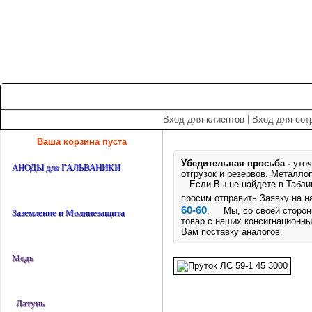
+7 (495) 975-60-60
roscm@roscm.ru
Главная
О компании
Прайс-лист
Спецпредложения
|
Вход для клиентов
Вход для сот
Ваша корзина пуста
Убедительная просьба -
уточ
АНОДЫ для ГАЛЬВАНИКИ
отгрузок и резервов.
Металлоп
Если Вы не найдете в Таблице
просим отправить Заявку на 
60-60
. Мы, со своей стороны
Заземление и Молниезащита
товар с наших консигнационны
Вам поставку аналогов.
Медь
Латунь