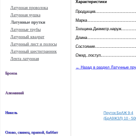
Характеристики
Латунная проволока
Продукция
Латунная чушка
Марка
Латунные прутки
Толщина Диаметр наруж
Латунные трубы
Латунный квадрат
Длина
Латунный лист и полосы
Состояние
Латунный шестигранник
Ожид. поступ.
Лента латунная
← Назад в раздел Латунные пру
Бронза
Алюминий
Специальные пред
Никель
Пруток БрАЖ 9-4
(БрА9Ж3Л) 10 - 50
Олово, свинец, припой, баббит