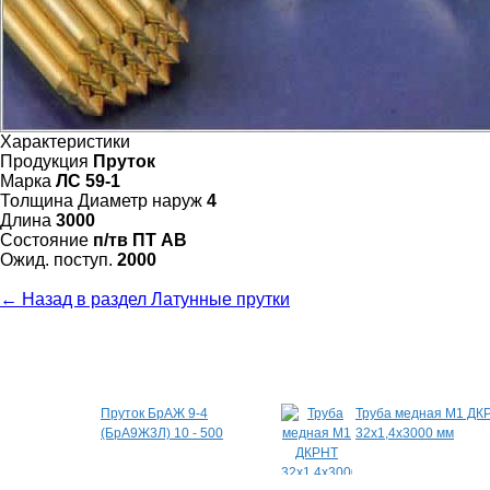
Характеристики
Продукция
Пруток
Марка
ЛС 59-1
Толщина Диаметр наруж
4
Длина
3000
Состояние
п/тв ПТ АВ
Ожид. поступ.
2000
← Назад в раздел Латунные прутки
Специальные предложения
Пруток БрАЖ 9-4
Труба медная М1 ДК
(БрА9Ж3Л) 10 - 500
32х1,4х3000 мм