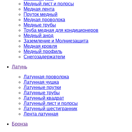
Медный лист и полосы
Медная лента
Пруток медный
Медная проволока
Медные трубы
Труба медная для кондиционеров
Медный анод
Заземление и Молниезащита
Медная кровля
Медный профиль
Снегозадержатели
Латунь
Латунная проволока
Латунная чушка
Латунные прутки
Латунные трубы
Латунный квадрат
Латунный лист и полосы
Латунный шестигранник
Лента латунная
Бронза