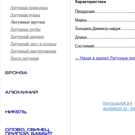
Характеристики
Латунная проволока
Продукция
Латунная чушка
Марка
Латунные прутки
Толщина Диаметр наруж
Латунные трубы
Латунный квадрат
Длина
Латунный лист и полосы
Состояние
Латунный шестигранник
← Назад в раздел Латунные пру
Лента латунная
Бронза
Специальные пред
Алюминий
Пруток БрАЖ 9-4
(БрА9Ж3Л) 10 - 50
Никель
Олово, свинец,
припой, баббит