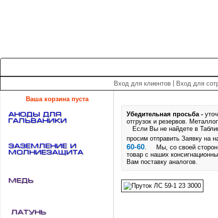
+7 (495) 975-60-60
roscm@roscm.ru
Главная
О компании
Прайс-лист
Спецпредложения
|
Вход для клиентов
Вход для сот
Ваша корзина пуста
Убедительная просьба -
уточ
АНОДЫ для
ГАЛЬВАНИКИ
отгрузок и резервов.
Металлоп
Если Вы не найдете в Таблице
просим отправить Заявку на 
Заземление и
60-60
. Мы, со своей стороны
Молниезащита
товар с наших консигнационны
Вам поставку аналогов.
Медь
Латунь