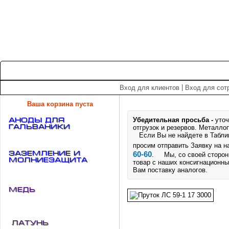
+7 (495) 975-60-60
roscm@roscm.ru
Главная
О компании
Прайс-лист
Спецпредложения
|
Вход для клиентов
Вход для сот
Ваша корзина пуста
Убедительная просьба -
уточ
АНОДЫ для
ГАЛЬВАНИКИ
отгрузок и резервов.
Металлоп
Если Вы не найдете в Таблице
просим отправить Заявку на 
Заземление и
60-60
. Мы, со своей стороны
Молниезащита
товар с наших консигнационны
Вам поставку аналогов.
Медь
Латунь