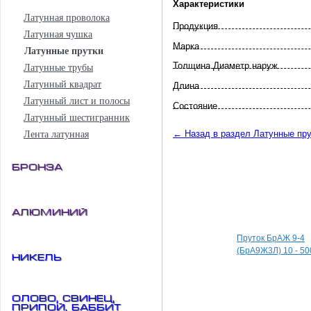
Характеристики
Латунная проволока
Продукция
Латунная чушка
Марка
Латунные прутки
Толщина Диаметр наруж
Латунные трубы
Латунный квадрат
Длина
Латунный лист и полосы
Состояние
Латунный шестигранник
← Назад в раздел Латунные пру
Лента латунная
Бронза
Специальные пред
Алюминий
Пруток БрАЖ 9-4
(БрА9Ж3Л) 10 - 50
Никель
Олово, свинец,
припой, баббит