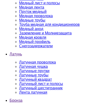
Медный лист и полосы
Медная лента
Пруток медный
Медная проволока
Медные трубы
Труба медная для кондиционеров
Медный анод
Заземление и Молниезащита
Медная кровля
Медный профиль
Снегозадержатели
Латунь
Латунная проволока
Латунная чушка
Латунные прутки
Латунные трубы
Латунный квадрат
Латунный лист и полосы
Латунный шестигранник
Лента латунная
Бронза