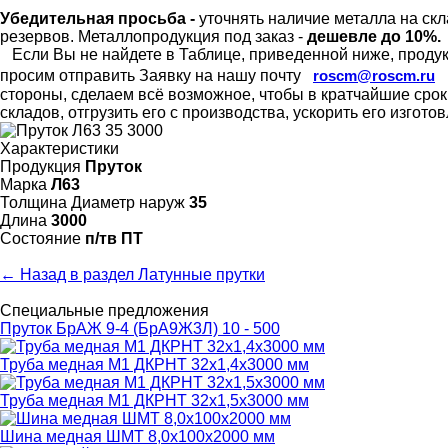
Убедительная просьба -
уточнять наличие металла на скл
резервов.
Металлопродукция под заказ -
дешевле до 10%.
Если Вы не найдете в Таблице, приведенной ниже, продукц
просим отправить Заявку на нашу почту
roscm@roscm.ru
стороны, сделаем всё возможное, чтобы в кратчайшие сро
складов, отгрузить его с производства, ускорить его изгот
Характеристики
Продукция
Пруток
Марка
Л63
Толщина Диаметр наруж
35
Длина
3000
Состояние
п/тв ПТ
← Назад в раздел Латунные прутки
Специальные предложения
Пруток БрАЖ 9-4 (БрА9Ж3Л) 10 - 500
Труба медная М1 ДКРНТ 32х1,4х3000 мм
Труба медная М1 ДКРНТ 32х1,5х3000 мм
Шина медная ШМТ 8,0х100х2000 мм