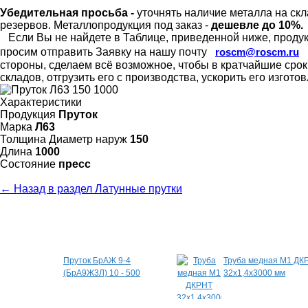
Убедительная просьба -
уточнять наличие металла на скл
резервов.
Металлопродукция под заказ -
дешевле до 10%.
Если Вы не найдете в Таблице, приведенной ниже, продукц
просим отправить Заявку на нашу почту
roscm@roscm.ru
стороны, сделаем всё возможное, чтобы в кратчайшие сро
складов, отгрузить его с производства, ускорить его изгот
Характеристики
Продукция
Пруток
Марка
Л63
Толщина Диаметр наруж
150
Длина
1000
Состояние
пресс
← Назад в раздел Латунные прутки
Специальные предложения
Пруток БрАЖ 9-4
Труба медная М1 ДК
(БрА9Ж3Л) 10 - 500
32х1,4х3000 мм