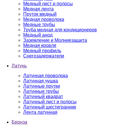
Медный лист и полосы
Медная лента
Пруток медный
Медная проволока
Медные трубы
Труба медная для кондиционеров
Медный анод
Заземление и Молниезащита
Медная кровля
Медный профиль
Снегозадержатели
Латунь
Латунная проволока
Латунная чушка
Латунные прутки
Латунные трубы
Латунный квадрат
Латунный лист и полосы
Латунный шестигранник
Лента латунная
Бронза