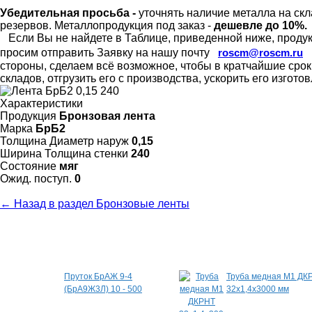
Убедительная просьба -
уточнять наличие металла на скл
резервов.
Металлопродукция под заказ -
дешевле до 10%.
Если Вы не найдете в Таблице, приведенной ниже, продукц
просим отправить Заявку на нашу почту
roscm@roscm.ru
стороны, сделаем всё возможное, чтобы в кратчайшие сро
складов, отгрузить его с производства, ускорить его изгот
Характеристики
Продукция
Бронзовая лента
Марка
БрБ2
Толщина Диаметр наруж
0,15
Ширина Толщина стенки
240
Состояние
мяг
Ожид. поступ.
0
← Назад в раздел Бронзовые ленты
Специальные предложения
Пруток БрАЖ 9-4
Труба медная М1 ДК
(БрА9Ж3Л) 10 - 500
32х1,4х3000 мм