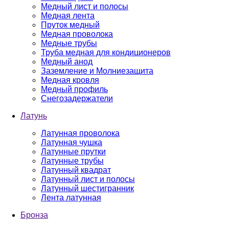
Медный лист и полосы
Медная лента
Пруток медный
Медная проволока
Медные трубы
Труба медная для кондиционеров
Медный анод
Заземление и Молниезащита
Медная кровля
Медный профиль
Снегозадержатели
Латунь
Латунная проволока
Латунная чушка
Латунные прутки
Латунные трубы
Латунный квадрат
Латунный лист и полосы
Латунный шестигранник
Лента латунная
Бронза