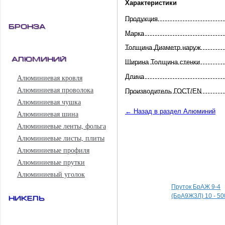
Характеристики
Продукция
Бронза
Марка
Толщина Диаметр наруж
Алюминий
Ширина Толщина стенки
Длина
Алюминиевая кровля
Алюминиевая проволока
Произво­дитель ГОСТ/EN
Алюминиевая чушка
← Назад в раздел Алюминий
Алюминиевая шина
Алюминиевые ленты, фольга
Алюминиевые листы, плиты
Алюминиевые профиля
Алюминиевые прутки
Специальные пред
Алюминиевый уголок
Пруток БрАЖ 9-4
(БрА9Ж3Л) 10 - 50
Никель