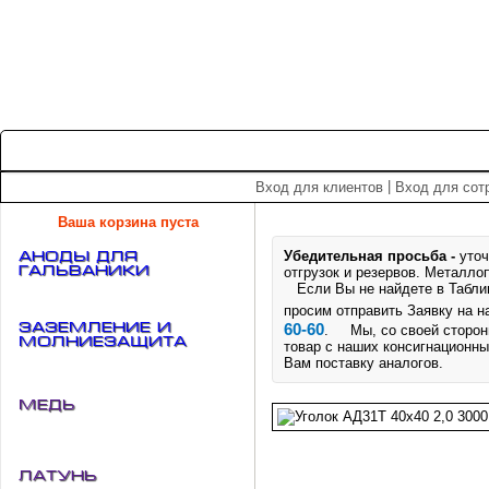
+7 (495) 975-60-60
roscm@roscm.ru
Главная
О компании
Прайс-лист
Спецпредложения
|
Вход для клиентов
Вход для сот
Ваша корзина пуста
Убедительная просьба -
уточ
АНОДЫ для
ГАЛЬВАНИКИ
отгрузок и резервов.
Металлоп
Если Вы не найдете в Таблице
просим отправить Заявку на 
Заземление и
60-60
. Мы, со своей стороны
Молниезащита
товар с наших консигнационны
Вам поставку аналогов.
Медь
Латунь