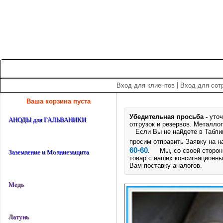
+7 (495) 975-60-60
roscm@roscm.ru
Главная
О компании
Прайс-лист
Спецпредложения
|
Вход для клиентов
Вход для сот
Ваша корзина пуста
Убедительная просьба -
уточ
АНОДЫ для ГАЛЬВАНИКИ
отгрузок и резервов.
Металлоп
Если Вы не найдете в Таблице
просим отправить Заявку на 
60-60
. Мы, со своей стороны
Заземление и Молниезащита
товар с наших консигнационны
Вам поставку аналогов.
Медь
Латунь