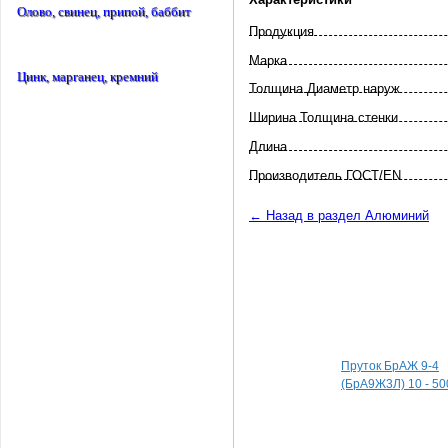
Олово, свинец, припой, баббит
Продукция
Марка
Цинк, марганец, кремний
Толщина Диаметр наруж
Ширина Толщина стенки
Длина
Произво­дитель ГОСТ/EN
← Назад в раздел Алюминий
Специальные пред
Пруток БрАЖ 9-4
(БрА9Ж3Л) 10 - 50