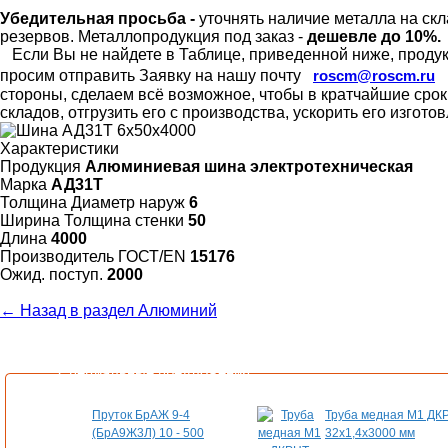
Убедительная просьба -
уточнять наличие металла на скл
резервов.
Металлопродукция под заказ -
дешевле до 10%.
Если Вы не найдете в Таблице, приведенной ниже, продукц
просим отправить Заявку на нашу почту
roscm@roscm.ru
стороны, сделаем всё возможное, чтобы в кратчайшие сро
складов, отгрузить его с производства, ускорить его изгот
Характеристики
Продукция
Алюминиевая шина электротехническая
Марка
АД31Т
Толщина Диаметр наруж
6
Ширина Толщина стенки
50
Длина
4000
Произво­дитель ГОСТ/EN
15176
Ожид. поступ.
2000
← Назад в раздел Алюминий
Специальные предложения
Пруток БрАЖ 9-4
Труба медная М1 ДК
(БрА9Ж3Л) 10 - 500
32х1,4х3000 мм