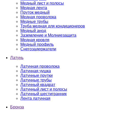
Медный лист и полосы
Медная лента
Пруток медный
Медная проволока
Медные трубы
Труба медная для кондиционеров
Медный анод
Заземление и Молниезащита
Медная кровля
Медный профиль
Снегозадержатели
Латунь
Латунная проволока
Латунная чушка
Латунные прутки
Латунные трубы
Латунный квадрат
Латунный лист и полосы
Латунный шестигранник
Лента латунная
Бронза