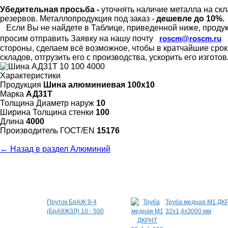
Убедительная просьба -
уточнять наличие металла на скл
резервов.
Металлопродукция под заказ -
дешевле до 10%.
Если Вы не найдете в Таблице, приведенной ниже, продукц
просим отправить Заявку на нашу почту
roscm@roscm.ru
стороны, сделаем всё возможное, чтобы в кратчайшие сро
складов, отгрузить его с производства, ускорить его изгот
Характеристики
Продукция
Шина алюминиевая 100х10
Марка
АД31Т
Толщина Диаметр наруж
10
Ширина Толщина стенки
100
Длина
4000
Произво­дитель ГОСТ/EN
15176
← Назад в раздел Алюминий
Специальные предложения
Пруток БрАЖ 9-4
Труба медная М1 ДК
(БрА9Ж3Л) 10 - 500
32х1,4х3000 мм