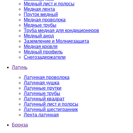
Медный лист и полосы
Медная лента
Пруток медный
Медная проволока
Медные трубы
Труба медная для кондиционеров
Медный анод
Заземление и Молниезащита
Медная кровля
Медный профиль
Снегозадержатели
Латунь
Латунная проволока
Латунная чушка
Латунные прутки
Латунные трубы
Латунный квадрат
Латунный лист и полосы
Латунный шестигранник
Лента латунная
Бронза