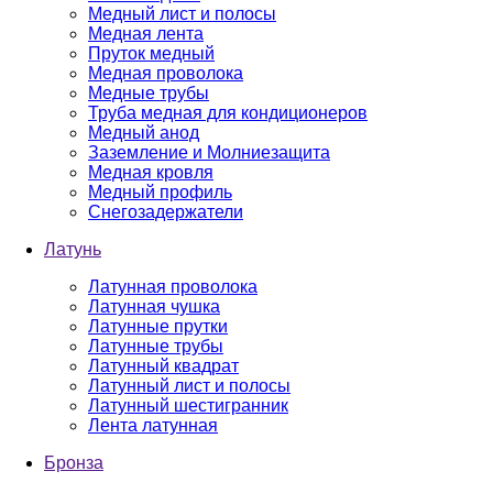
Медный лист и полосы
Медная лента
Пруток медный
Медная проволока
Медные трубы
Труба медная для кондиционеров
Медный анод
Заземление и Молниезащита
Медная кровля
Медный профиль
Снегозадержатели
Латунь
Латунная проволока
Латунная чушка
Латунные прутки
Латунные трубы
Латунный квадрат
Латунный лист и полосы
Латунный шестигранник
Лента латунная
Бронза