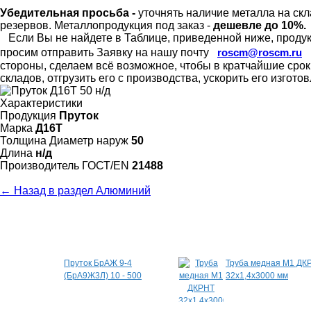
Убедительная просьба -
уточнять наличие металла на скл
резервов.
Металлопродукция под заказ -
дешевле до 10%.
Если Вы не найдете в Таблице, приведенной ниже, продукц
просим отправить Заявку на нашу почту
roscm@roscm.ru
стороны, сделаем всё возможное, чтобы в кратчайшие сро
складов, отгрузить его с производства, ускорить его изгот
Характеристики
Продукция
Пруток
Марка
Д16Т
Толщина Диаметр наруж
50
Длина
н/д
Произво­дитель ГОСТ/EN
21488
← Назад в раздел Алюминий
Специальные предложения
Пруток БрАЖ 9-4
Труба медная М1 ДК
(БрА9Ж3Л) 10 - 500
32х1,4х3000 мм