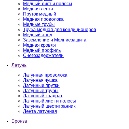
Медный лист и полосы
Медная лента
Пруток медный
Медная проволока
Медные трубы
Труба медная для кондиционеров
Медный анод
Заземление и Молниезащита
Медная кровля
Медный профиль
Снегозадержатели
Латунь
Латунная проволока
Латунная чушка
Латунные прутки
Латунные трубы
Латунный квадрат
Латунный лист и полосы
Латунный шестигранник
Лента латунная
Бронза