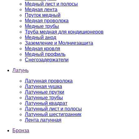
Медный лист и полосы
Медная лента
Пруток медный
Медная проволока
Медные трубы
Труба медная для кондиционеров
Медный анод
Заземление и Молниезащита
Медная кровля
Медный профиль
Снегозадержатели
Латунь
Латунная проволока
Латунная чушка
Латунные прутки
Латунные трубы
Латунный квадрат
Латунный лист и полосы
Латунный шестигранник
Лента латунная
Бронза