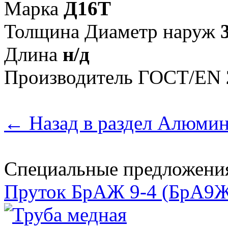
Марка
Д16Т
Толщина Диаметр наруж
Длина
н/д
Произво­дитель ГОСТ/EN
← Назад в раздел Алюми
Специальные предложени
Пруток БрАЖ 9-4 (БрА9Ж3