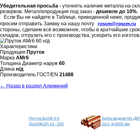
Убедительная просьба -
уточнять наличие металла на скл
резервов.
Металлопродукция под заказ -
дешевле до 10%.
Если Вы не найдете в Таблице, приведенной ниже, продукц
просим отправить Заявку на нашу почту
roscm@roscm.ru
стороны, сделаем всё возможное, чтобы в кратчайшие сро
складов, отгрузить его с производства, ускорить его изгот
Характеристики
Продукция
Пруток
Марка
АМг6
Толщина Диаметр наруж
60
Длина
н/д
Произво­дитель ГОСТ/EN
21488
← Назад в раздел Алюминий
Специальные предложения
Пруток БрАЖ 9-4
Труба медная М1 ДК
(БрА9Ж3Л) 10 - 500
32х1,4х3000 мм