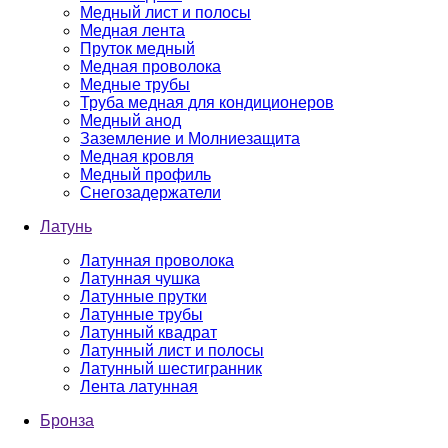
Медный лист и полосы
Медная лента
Пруток медный
Медная проволока
Медные трубы
Труба медная для кондиционеров
Медный анод
Заземление и Молниезащита
Медная кровля
Медный профиль
Снегозадержатели
Латунь
Латунная проволока
Латунная чушка
Латунные прутки
Латунные трубы
Латунный квадрат
Латунный лист и полосы
Латунный шестигранник
Лента латунная
Бронза