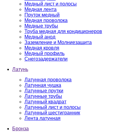
Медный лист и полосы
Медная лента
Пруток медный
Медная проволока
Медные трубы
Труба медная для кондиционеров
Медный анод
Заземление и Молниезащита
Медная кровля
Медный профиль
Снегозадержатели
Латунь
Латунная проволока
Латунная чушка
Латунные прутки
Латунные трубы
Латунный квадрат
Латунный лист и полосы
Латунный шестигранник
Лента латунная
Бронза