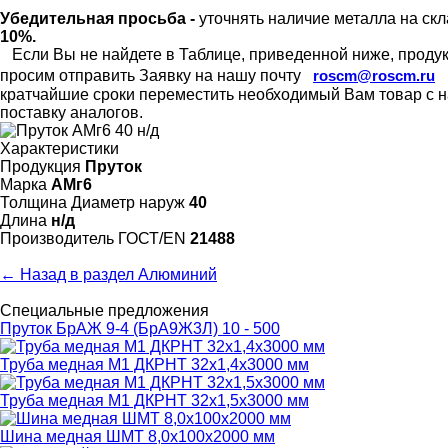
Убедительная просьба -
уточнять наличие металла на скл
10%.
Если Вы не найдете в Таблице, приведенной ниже, продукц
просим отправить Заявку на нашу почту
roscm@roscm.ru
кратчайшие сроки переместить необходимый Вам товар с на
поставку аналогов.
Характеристики
Продукция
Пруток
Марка
АМг6
Толщина Диаметр наруж
40
Длина
н/д
Произво­дитель ГОСТ/EN
21488
← Назад в раздел Алюминий
Специальные предложения
Пруток БрАЖ 9-4 (БрА9Ж3Л) 10 - 500
Труба медная М1 ДКРНТ 32х1,4х3000 мм
Труба медная М1 ДКРНТ 32х1,5х3000 мм
Шина медная ШМТ 8,0х100х2000 мм