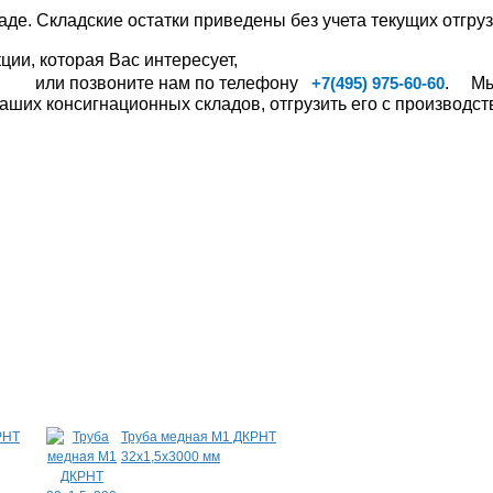
аде. Складские остатки приведены без учета текущих отгруз
ии, которая Вас интересует,
или позвоните нам по телефону
. Мы,
+7(495) 975-60-60
ших консигнационных складов, отгрузить его с производств
РНТ
Труба медная М1 ДКРНТ
Шина медная ШМ
32х1,5х3000 мм
8,0х100х2000 мм