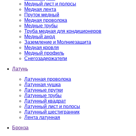
Медный лист и полосы
Медная лента
Пруток медный
Медная проволока
Медные трубы
Труба медная для кондиционеров
Медный анод
Заземление и Молниезащита
Медная кровля
Медный профиль
Снегозадержатели
Латунь
Латунная проволока
Латунная чушка
Латунные прутки
Латунные трубы
Латунный квадрат
Латунный лист и полосы
Латунный шестигранник
Лента латунная
Бронза