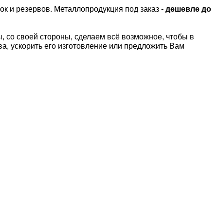
ок и резервов.
Металлопродукция под заказ -
дешевле до
 со своей стороны, сделаем всё возможное, чтобы в
а, ускорить его изготовление или предложить Вам
Т
Латунный лист Л63
Латунный лист
2,0х252х1500 мм
2,0х248х1500 