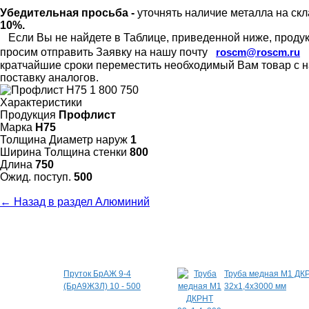
Убедительная просьба -
уточнять наличие металла на скл
10%.
Если Вы не найдете в Таблице, приведенной ниже, продукц
просим отправить Заявку на нашу почту
roscm@roscm.ru
кратчайшие сроки переместить необходимый Вам товар с на
поставку аналогов.
Характеристики
Продукция
Профлист
Марка
Н75
Толщина Диаметр наруж
1
Ширина Толщина стенки
800
Длина
750
Ожид. поступ.
500
← Назад в раздел Алюминий
Специальные предложения
Пруток БрАЖ 9-4
Труба медная М1 ДК
(БрА9Ж3Л) 10 - 500
32х1,4х3000 мм