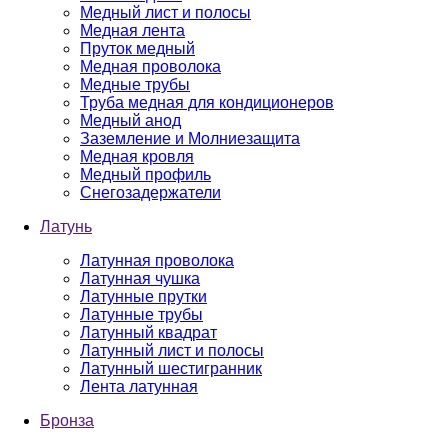
Медный лист и полосы
Медная лента
Пруток медный
Медная проволока
Медные трубы
Труба медная для кондиционеров
Медный анод
Заземление и Молниезащита
Медная кровля
Медный профиль
Снегозадержатели
Латунь
Латунная проволока
Латунная чушка
Латунные прутки
Латунные трубы
Латунный квадрат
Латунный лист и полосы
Латунный шестигранник
Лента латунная
Бронза