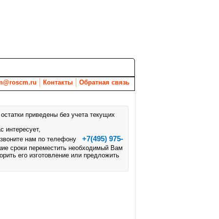
Вакансии
Новости
Документы
m@roscm.ru
Контакты
Обратная связь
 остатки приведены без учета текущих
с интересует,
+7(495) 975-
озвоните нам по телефону
шие сроки переместить необходимый Вам
корить его изготовление или предложить