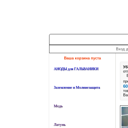
+7 (495) 975-60-60
roscm@roscm.ru
Главная
О компании
Прайс-лис
Вход д
Ваша корзина пуста
Уб
АНОДЫ для ГАЛЬВАНИКИ
от
Ес
пр
60
Заземление и Молниезащита
то
Ва
Медь
Латунь