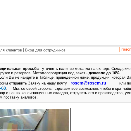
т
Спецпредложения
Услуги
Закупки
Справочник
rosc
|
ля клиентов
Вход для сотрудников
едительная просьба -
уточнять наличие металла на складе. Складские
грузок и резервов.
Металлопродукция под заказ -
дешевле до 10%.
ли Вы не найдете в Таблице, приведенной ниже, продукции, которая Ва
roscm@roscm.ru
осим отправить Заявку на нашу почту
или п
-60
. Мы, со своей стороны, сделаем всё возможное, чтобы в кратчай
вар с наших консигнационных складов, отгрузить его с производства, ус
м поставку аналогов.