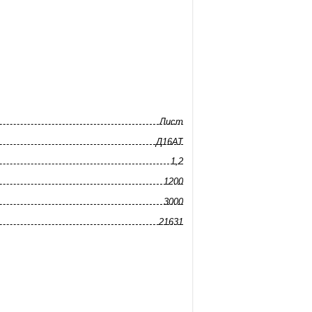
Лист
Д16АТ
1,2
1200
3000
21631