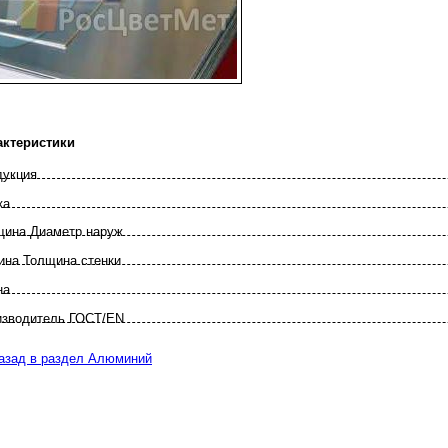
актеристики
дукция
ка
щина Диаметр наруж
ина Толщина стенки
на
зво­дитель ГОСТ/EN
азад в раздел Алюминий