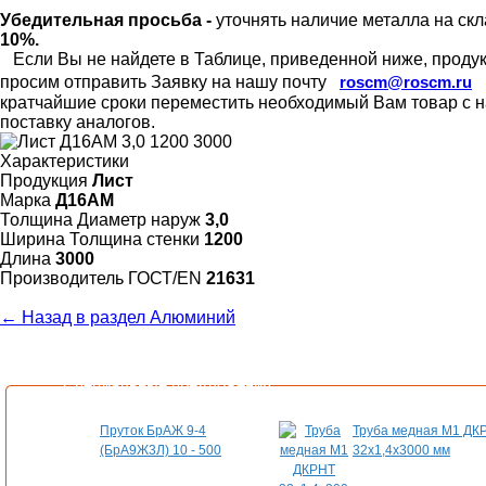
Убедительная просьба -
уточнять наличие металла на скл
10%.
Если Вы не найдете в Таблице, приведенной ниже, продукц
просим отправить Заявку на нашу почту
roscm@roscm.ru
кратчайшие сроки переместить необходимый Вам товар с на
поставку аналогов.
Характеристики
Продукция
Лист
Марка
Д16АМ
Толщина Диаметр наруж
3,0
Ширина Толщина стенки
1200
Длина
3000
Произво­дитель ГОСТ/EN
21631
← Назад в раздел Алюминий
Специальные предложения
Пруток БрАЖ 9-4
Труба медная М1 ДК
(БрА9Ж3Л) 10 - 500
32х1,4х3000 мм