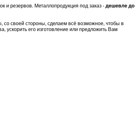
ок и резервов.
Металлопродукция под заказ -
дешевле до
 со своей стороны, сделаем всё возможное, чтобы в
а, ускорить его изготовление или предложить Вам
Т
Латунный лист Л63
Латунный лист
2,0х252х1500 мм
2,0х248х1500 