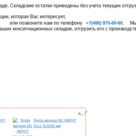
аде. Складские остатки приведены без учета текущих отгруз
ии, которая Вас интересует,
или позвоните нам по телефону
. Мы,
+7(495) 975-60-60
ших консигнационных складов, отгрузить его с производств
РНТ
Труба медная М1 ДКРНТ
Шина медная ШМ
32х1,5х3000 мм
8,0х100х2000 мм