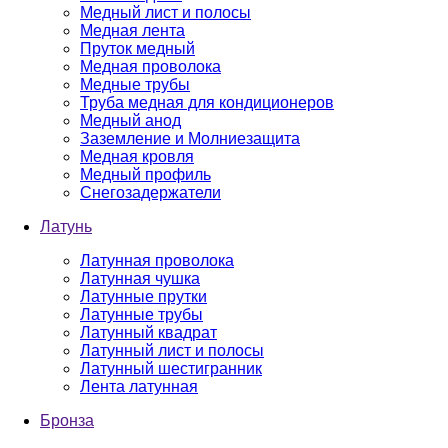
Медный лист и полосы
Медная лента
Пруток медный
Медная проволока
Медные трубы
Труба медная для кондиционеров
Медный анод
Заземление и Молниезащита
Медная кровля
Медный профиль
Снегозадержатели
Латунь
Латунная проволока
Латунная чушка
Латунные прутки
Латунные трубы
Латунный квадрат
Латунный лист и полосы
Латунный шестигранник
Лента латунная
Бронза