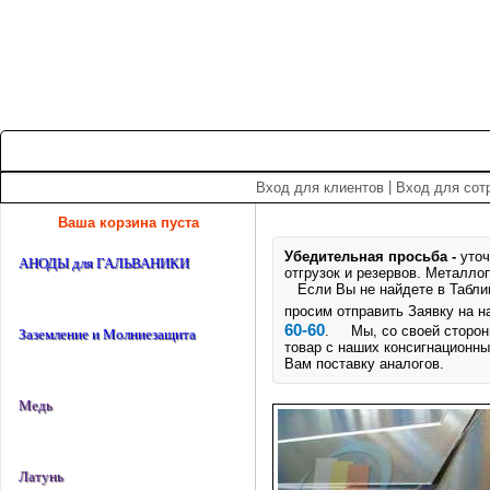
+7 (495) 975-60-60
roscm@roscm.ru
Главная
О компании
Прайс-лист
Спецпредложения
|
Вход для клиентов
Вход для сот
Ваша корзина пуста
Убедительная просьба -
уточ
АНОДЫ для ГАЛЬВАНИКИ
отгрузок и резервов.
Металлоп
Если Вы не найдете в Таблице
просим отправить Заявку на 
60-60
. Мы, со своей стороны
Заземление и Молниезащита
товар с наших консигнационны
Вам поставку аналогов.
Медь
Латунь