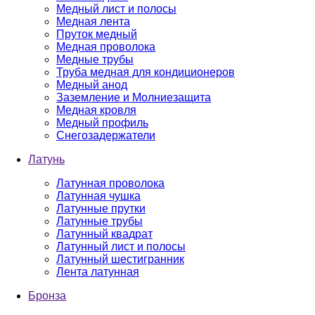
Медный лист и полосы
Медная лента
Пруток медный
Медная проволока
Медные трубы
Труба медная для кондиционеров
Медный анод
Заземление и Молниезащита
Медная кровля
Медный профиль
Снегозадержатели
Латунь
Латунная проволока
Латунная чушка
Латунные прутки
Латунные трубы
Латунный квадрат
Латунный лист и полосы
Латунный шестигранник
Лента латунная
Бронза