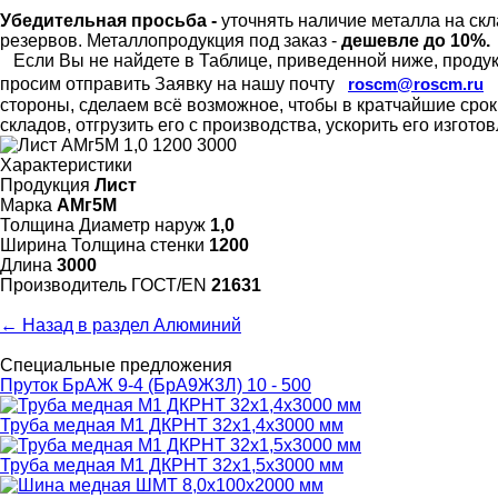
Убедительная просьба -
уточнять наличие металла на скл
резервов.
Металлопродукция под заказ -
дешевле до 10%.
Если Вы не найдете в Таблице, приведенной ниже, продукц
просим отправить Заявку на нашу почту
roscm@roscm.ru
стороны, сделаем всё возможное, чтобы в кратчайшие сро
складов, отгрузить его с производства, ускорить его изгот
Характеристики
Продукция
Лист
Марка
АМг5М
Толщина Диаметр наруж
1,0
Ширина Толщина стенки
1200
Длина
3000
Произво­дитель ГОСТ/EN
21631
← Назад в раздел Алюминий
Специальные предложения
Пруток БрАЖ 9-4 (БрА9Ж3Л) 10 - 500
Труба медная М1 ДКРНТ 32х1,4х3000 мм
Труба медная М1 ДКРНТ 32х1,5х3000 мм