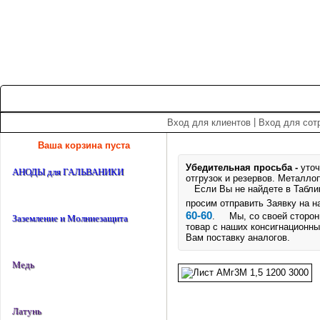
+7 (495) 975-60-60
roscm@roscm.ru
Главная
О компании
Прайс-лист
Спецпредложения
|
Вход для клиентов
Вход для сот
Ваша корзина пуста
Убедительная просьба -
уточ
АНОДЫ для ГАЛЬВАНИКИ
отгрузок и резервов.
Металлоп
Если Вы не найдете в Таблице
просим отправить Заявку на 
60-60
. Мы, со своей стороны
Заземление и Молниезащита
товар с наших консигнационны
Вам поставку аналогов.
Медь
Латунь