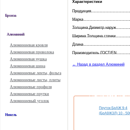
Характеристики
Продукция
Бронза
Марка
Толщина Диаметр наруж
Алюминий
Ширина Толщина стенки
Длина
Алюминиевая кровля
Алюминиевая проволока
Произво­дитель ГОСТ/EN
Алюминиевая чушка
← Назад в раздел Алюминий
Алюминиевая шина
Алюминиевые ленты, фольга
Алюминиевые листы, плиты
Алюминиевые профиля
Алюминиевые прутки
Специальные пред
Алюминиевый уголок
Пруток БрАЖ 9-4
(БрА9Ж3Л) 10 - 50
Никель