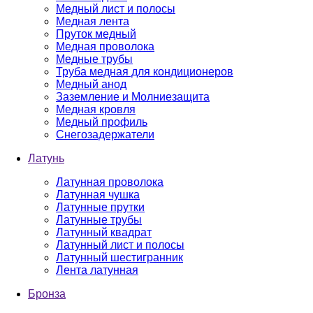
Медный лист и полосы
Медная лента
Пруток медный
Медная проволока
Медные трубы
Труба медная для кондиционеров
Медный анод
Заземление и Молниезащита
Медная кровля
Медный профиль
Снегозадержатели
Латунь
Латунная проволока
Латунная чушка
Латунные прутки
Латунные трубы
Латунный квадрат
Латунный лист и полосы
Латунный шестигранник
Лента латунная
Бронза