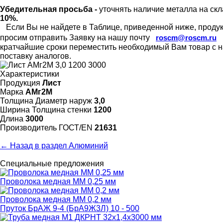
Убедительная просьба -
уточнять наличие металла на скл
10%.
Если Вы не найдете в Таблице, приведенной ниже, продукц
просим отправить Заявку на нашу почту
roscm@roscm.ru
кратчайшие сроки переместить необходимый Вам товар с на
поставку аналогов.
Характеристики
Продукция
Лист
Марка
АМг2М
Толщина Диаметр наруж
3,0
Ширина Толщина стенки
1200
Длина
3000
Произво­дитель ГОСТ/EN
21631
← Назад в раздел Алюминий
Специальные предложения
Проволока медная ММ 0,25 мм
Проволока медная ММ 0,2 мм
Пруток БрАЖ 9-4 (БрА9Ж3Л) 10 - 500