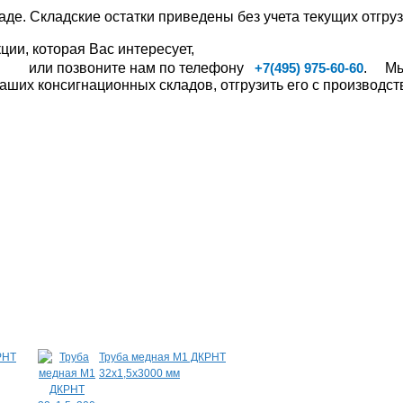
аде. Складские остатки приведены без учета текущих отгруз
ии, которая Вас интересует,
или позвоните нам по телефону
. Мы,
+7(495) 975-60-60
ших консигнационных складов, отгрузить его с производств
РНТ
Труба медная М1 ДКРНТ
Шина медная ШМ
32х1,5х3000 мм
8,0х100х2000 мм