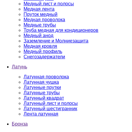
Медный лист и полосы
Медная лента
Пруток медный
Медная проволока
Медные трубы
Труба медная для кондиционеров
Медный анод
Заземление и Молниезащита
Медная кровля
Медный профиль
Снегозадержатели
Латунь
Латунная проволока
Латунная чушка
Латунные прутки
Латунные трубы
Латунный квадрат
Латунный лист и полосы
Латунный шестигранник
Лента латунная
Бронза