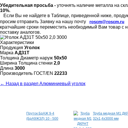
Убедительная просьба -
уточнять наличие металла на скл
10%.
Если Вы не найдете в Таблице, приведенной ниже, продукц
просим отправить Заявку на нашу почту
roscm@roscm.ru
кратчайшие сроки переместить необходимый Вам товар с на
поставку аналогов.
Характеристики
Продукция
Уголок
Марка
АД31Т
Толщина Диаметр наруж
50х50
Ширина Толщина стенки
2,0
Длина
3000
Произво­дитель ГОСТ/EN
22233
← Назад в раздел Алюминиевый уголок
Специальные предложения
Пруток БрАЖ 9-4
Труба медная М1 ДК
(БрА9Ж3Л) 10 - 500
32х1,4х3000 мм