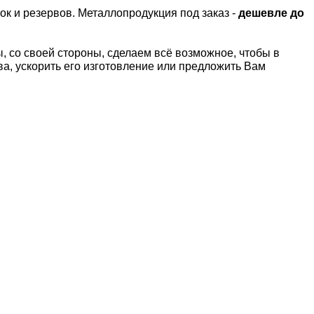
ок и резервов.
Металлопродукция под заказ -
дешевле до
 со своей стороны, сделаем всё возможное, чтобы в
а, ускорить его изготовление или предложить Вам
Т
Латунный лист Л63
Латунный лист
2,0х252х1500 мм
2,0х248х1500 