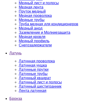
Медный лист и полосы
Медная лента
Пруток медный
Медная проволока
Медные трубы
Труба медная для кондиционеров
Медный анод
Заземление и Молниезащита
Медная кровля
Медный профиль
Снегозадержатели
Латунь
Латунная проволока
Латунная чушка
Латунные прутки
Латунные трубы
Латунный квадрат
Латунный лист и полосы
Латунный шестигранник
Лента латунная
Бронза