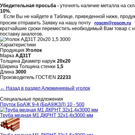
Убедительная просьба -
уточнять наличие металла на скл
10%.
Если Вы не найдете в Таблице, приведенной ниже, продукц
просим отправить Заявку на нашу почту
roscm@roscm.ru
кратчайшие сроки переместить необходимый Вам товар с на
поставку аналогов.
Характеристики
Продукция
Уголок
Марка
АД31Т
Толщина Диаметр наруж
20х20
Ширина Толщина стенки
1,5
Длина
3000
Произво­дитель ГОСТ/EN
22233
← Назад в раздел Алюминиевый уголок
Специальные предложения
Пруток БрАЖ 9-4 (БрА9Ж3Л) 10 - 500
Труба медная М1 ДКРНТ 32х1,4х3000 мм