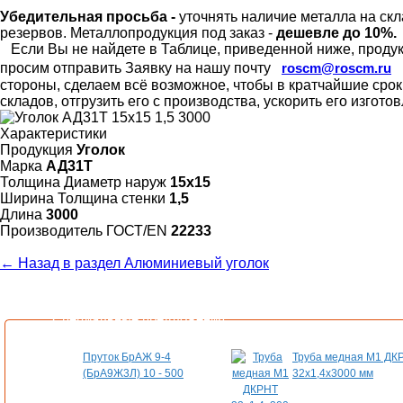
Убедительная просьба -
уточнять наличие металла на скл
резервов.
Металлопродукция под заказ -
дешевле до 10%.
Если Вы не найдете в Таблице, приведенной ниже, продукц
просим отправить Заявку на нашу почту
roscm@roscm.ru
стороны, сделаем всё возможное, чтобы в кратчайшие сро
складов, отгрузить его с производства, ускорить его изгот
Характеристики
Продукция
Уголок
Марка
АД31Т
Толщина Диаметр наруж
15х15
Ширина Толщина стенки
1,5
Длина
3000
Произво­дитель ГОСТ/EN
22233
← Назад в раздел Алюминиевый уголок
Специальные предложения
Пруток БрАЖ 9-4
Труба медная М1 ДК
(БрА9Ж3Л) 10 - 500
32х1,4х3000 мм