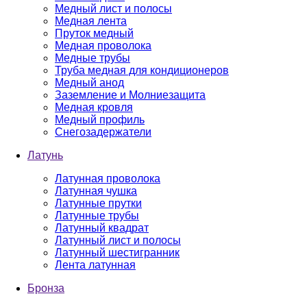
Медный лист и полосы
Медная лента
Пруток медный
Медная проволока
Медные трубы
Труба медная для кондиционеров
Медный анод
Заземление и Молниезащита
Медная кровля
Медный профиль
Снегозадержатели
Латунь
Латунная проволока
Латунная чушка
Латунные прутки
Латунные трубы
Латунный квадрат
Латунный лист и полосы
Латунный шестигранник
Лента латунная
Бронза